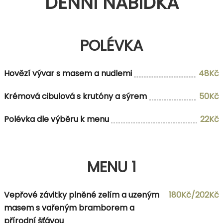
DENNÍ NABÍDKA
POLÉVKA
Hovězí vývar s masem a nudlemi
48Kč
Krémová cibulová s krutóny a sýrem
50Kč
Polévka dle výběru k menu
22Kč
MENU 1
Vepřové závitky plněné zelím a uzeným
180Kč/202Kč
masem s vařeným bramborem a
přírodní šťávou