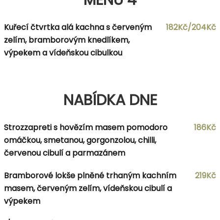
Kuřecí čtvrtka alá kachna s červeným
182Kč/204Kč
zelím, bramborovým knedlíkem,
výpekem a vídeňskou cibulkou
NABÍDKA DNE
Strozzapreti s hovězím masem pomodoro
186Kč
omáčkou, smetanou, gorgonzolou, chilli,
červenou cibulí a parmazánem
Bramborové lokše plněné trhaným kachním
219Kč
masem, červeným zelím, vídeňskou cibulí a
výpekem