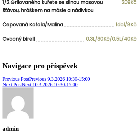
1/2 Grilovaného kuřete se silnou masovou
209Kč
šťávou, hráškem na másle a nádivkou
Čepovaná Kofola/Malina
1dcl/8Kč
Ovocný birell
0,3L/30Kč/0,5L/40Kč
Navigace pro příspěvek
Previous Post
Previous
9.3.2026 10:30-15:00
Next Post
Next
10.3.2026 10:30-15:00
admin