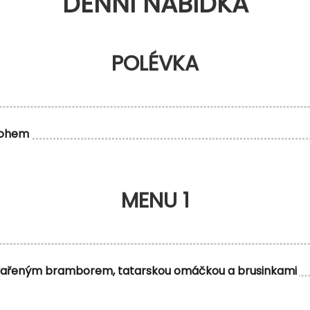
DENNÍ NABÍDKA
POLÉVKA
rohem
MENU 1
s vařeným bramborem, tatarskou omáčkou a brusinkami