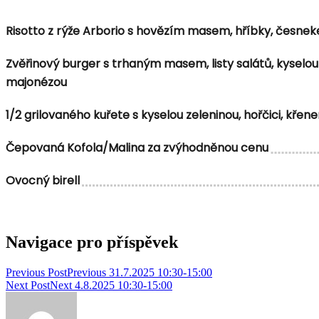
Risotto z rýže Arborio s hovězím masem, hříbky, česn
Zvěřinový burger s trhaným masem, listy salátů, kyselou 
majonézou
1/2 grilovaného kuřete s kyselou zeleninou, hořčici,
Čepovaná Kofola/Malina za zvýhodněnou cenu
Ovocný birell
Navigace pro příspěvek
Previous Post
Previous
31.7.2025 10:30-15:00
Next Post
Next
4.8.2025 10:30-15:00