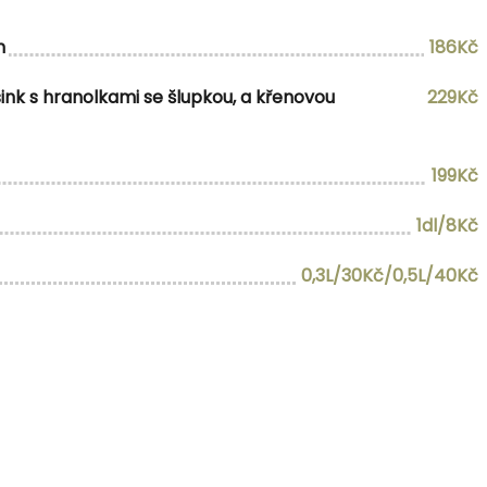
m
186Kč
sink s hranolkami se šlupkou, a křenovou
229Kč
199Kč
1dl/8Kč
0,3L/30Kč/0,5L/40Kč