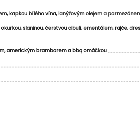
ekem, kapkou bílého vína, lanýžovým olejem a parmezáne
okurkou, slaninou, čerstvou cibulí, ementálem, rajče, dre
 křenem, americkým bramborem a bbq omáčkou